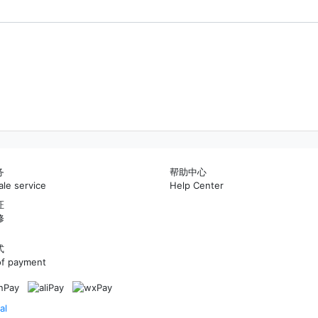
务
帮助中心
ale service
Help Center
证
网站首页
修
式
资讯中心
f payment
售前客服
售后/投诉客服