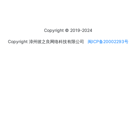
Social Media
Copyright © 2019-2024
Copyright 漳州彼之良网络科技有限公司
闽ICP备20002293号
运输方式
About transportation
产品默认发德邦快递，一般到货时间为4~5天，特殊情况，如天气
恶劣、送货地区较远等不可抗因素，到货时间则会顺延。
德邦快递无覆盖地区，客户可另行选择快递公司邮寄，如EMS、顺
丰等，多出运费需客户自行承担。
我们会对人偶做尽可能安全的包装，并且每件货品都会支付保价费
用，请客户在收货时仔细检查产品外包装是否安好无损。