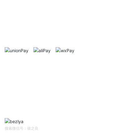
售后服务
After-sale service
正品保证
终生保修
七天无理由退换
支付方式
Mode of payment
帮助中心
Help Center
网站首页
资讯中心
售前客服
售后/投诉客服
扫码关注
Follow Us
搜索微信号：彼之良