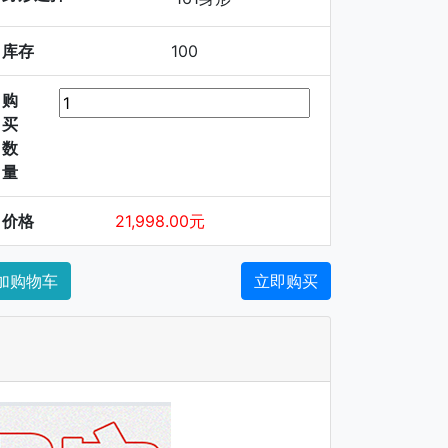
库存
100
购
买
数
量
价格
21,998.00元
加购物车
立即购买