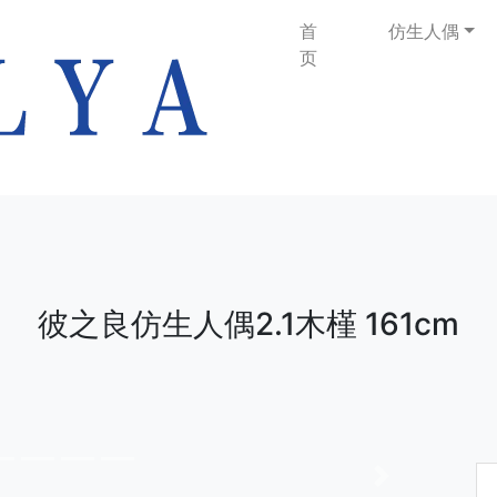
首
仿生人偶
页
彼之良仿生人偶2.1木槿 161cm
下一张