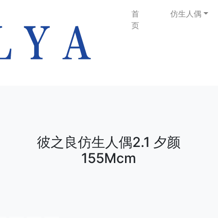
首
仿生人偶
页
彼之良仿生人偶2.1 夕颜
155Mcm