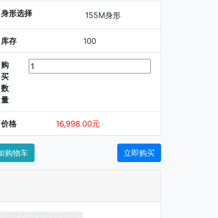
身形选择
155M身形
库存
100
购
买
数
量
价格
16,998.00元
加购物车
立即购买