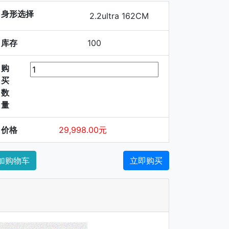
身形选择
2.2ultra 162CM
库存
100
购
买
数
量
价格
29,998.00元
加购物车
立即购买