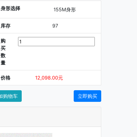
身形选择
155M身形
库存
97
购
买
数
量
价格
12,098.00元
加购物车
立即购买