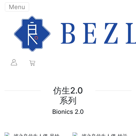
Menu
仿生2.0
系列
Bionics 2.0