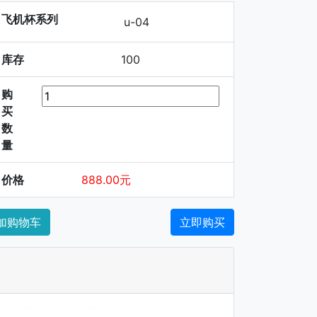
飞机杯系列
u-04
库存
100
购
买
数
量
价格
888.00元
加购物车
立即购买