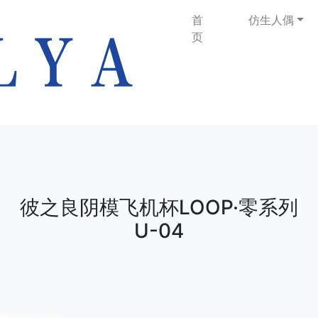
首
仿生人偶
页
彼之良阴模飞机杯LOOP·零系列
U-04