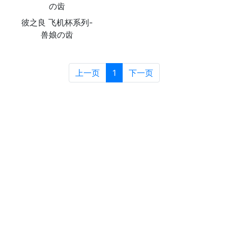
彼之良 飞机杯系列-
兽娘の齿
上一页
1
下一页
运输方式
About transportation
产品默认发德邦快递，一般到货时间为4~5天，特殊情况，如天气
恶劣、送货地区较远等不可抗因素，到货时间则会顺延。
德邦快递无覆盖地区，客户可另行选择快递公司邮寄，如EMS、顺
丰等，多出运费需客户自行承担。
我们会对人偶做尽可能安全的包装，并且每件货品都会支付保价费
用，请客户在收货时仔细检查产品外包装是否安好无损。
售后服务