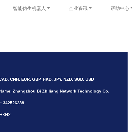
智能仿生机器人
企业资讯
帮助中心
CAD, CNH, EUR, GBP, HKD, JPY, NZD, SGD, USD
 Name:
Zhangzhou Bi Zhiliang Network Technology Co.
r:
342526288
IHKHX