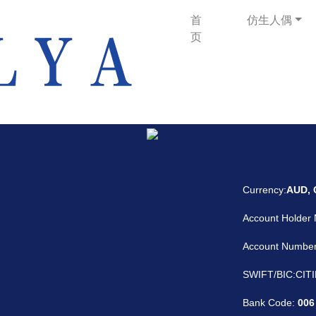
首
仿生人偶
页
Currency:
AUD, 
Account Holder
Account Numbe
SWIFT/BIC:CIT
Bank Code:
006