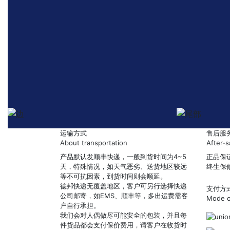
运输方式
售后服
About transportation
After-s
产品默认发顺丰快递，一般到货时间为4~5
正品保
天，特殊情况，如天气恶劣、送货地区较远
终生保
等不可抗因素，到货时间则会顺延。
德邦快递无覆盖地区，客户可另行选择快递
支付方
公司邮寄，如EMS、顺丰等，多出运费需客
Mode o
户自行承担。
我们会对人偶做尽可能安全的包装，并且每
件货品都会支付保价费用，请客户在收货时