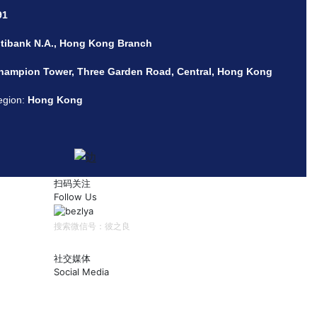
91
itibank N.A., Hong Kong Branch
hampion Tower, Three Garden Road, Central, Hong Kong
egion:
Hong Kong
扫码关注
Follow Us
搜索微信号：彼之良
社交媒体
Social Media