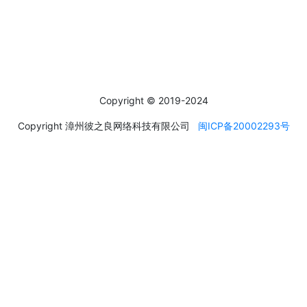
社交媒体
Social Media
Copyright © 2019-2024
Copyright 漳州彼之良网络科技有限公司
闽ICP备20002293号
运输方式
About transportation
产品默认发德邦快递，一般到货时间为4~5天，特殊情况，如天气
恶劣、送货地区较远等不可抗因素，到货时间则会顺延。
德邦快递无覆盖地区，客户可另行选择快递公司邮寄，如EMS、顺
丰等，多出运费需客户自行承担。
我们会对人偶做尽可能安全的包装，并且每件货品都会支付保价费
用，请客户在收货时仔细检查产品外包装是否安好无损。