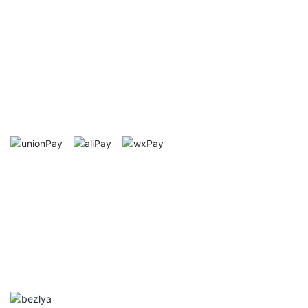
售后服务
After-sale service
正品保证
终生保修
七天无理由退换
支付方式
Mode of payment
帮助中心
Help Center
网站首页
资讯中心
售前客服
售后/投诉客服
扫码关注
Follow Us