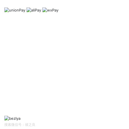
Mode of payment
帮助中心
Help Center
网站首页
资讯中心
售前客服
售后/投诉客服
扫码关注
Follow Us
搜索微信号：彼之良