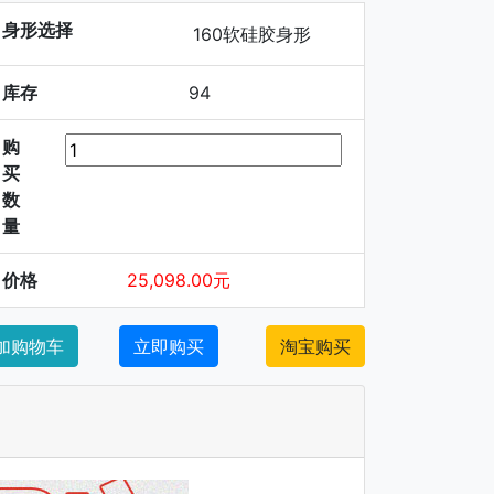
身形选择
160软硅胶身形
库存
94
购
买
数
量
价格
25,098.00元
加购物车
立即购买
淘宝购买